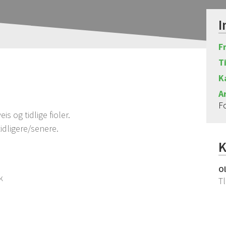
I
F
Ti
K
A
F
s og tidlige fioler.
idligere/senere.
K
Ol
k
Tl