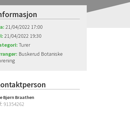
nformasjon
ra:
21/04/2022 17:00
l:
21/04/2022 19:30
ategori:
Turer
rrangør:
Buskerud Botaniske
orening
ontaktperson
e Bjørn Braathen
f:
91354262