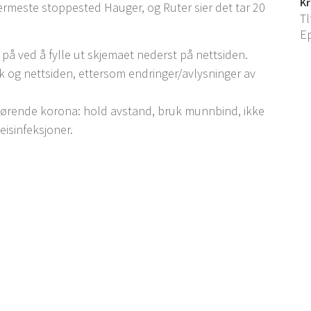
Kr
ærmeste stoppested Hauger, og Ruter sier det tar 20
Tl
E
på ved å fylle ut skjemaet nederst på nettsiden.
og nettsiden, ettersom endringer/avlysninger av
edrørende korona: hold avstand, bruk munnbind, ikke
isinfeksjoner.