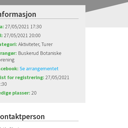
nformasjon
a:
27/05/2021 17:30
l:
27/05/2021 20:00
ategori:
Aktiviteter, Turer
rrangør:
Buskerud Botaniske
orening
acebook:
Se arrangementet
ist for registrering:
27/05/2021
:30
edige plasser:
20
ontaktperson