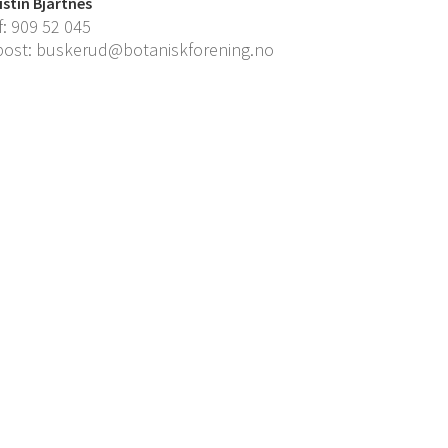
istin Bjartnes
f:
909 52 045
post:
buskerud@botaniskforening.no