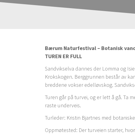
Bærum Naturfestival – Botanisk vand
TUREN ER FULL
Sandvikselva dannes der Lomma og Isielv
Krokskogen. Berggrunnen består av kambr
breddene vokser edelløvskog. Sandviksel
Turen går på turvei, og er lett å gå. Ta
raste underveis.
Turleder: Kristin Bjartnes med botanisk
Oppmøtested: Der turveien starter, hvor